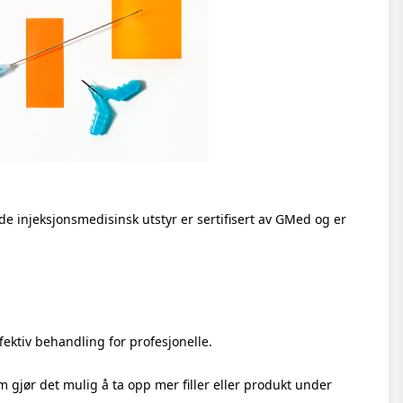
olax
®
e
MD Skin Solutions
enty Hyal 2000
e
lair Pharma Limited
fill Bacio
il
ng
age
ekos
ide injeksjonsmedisinsk utstyr er sertifisert av GMed og er
fektiv behandling for profesjonelle.
 gjør det mulig å ta opp mer filler eller produkt under