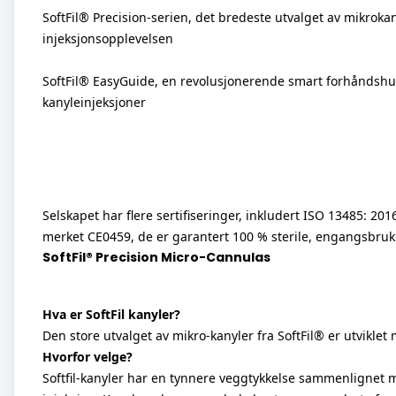
B
G
Baxter
Galderma
Belotero®
PLLA
Belotero
SoftFil® Precision-serien, det bredeste utvalget av mikroka
Belotero
GCS Co., Ltd.
Teoxane R
Sculptra
Elasty
injeksjonsopplevelsen
Best Connection
EvolutHA
RICH PL
Teosyal
H
HYAcorp®
BioFormula
Hydro De
JULÄINE™
Radiesse
SoftFil® EasyGuide, en revolusjonerende smart forhåndshul
Hyalivia
BR Pharm
Karisma
Juvéderm
kanyleinjeksjoner
Polynukleotider PN /
Dejale
Nexfill
I
C
IBSA Farmaceutici
PDRN
Caromed s.r.l. Italia
HYAcorp Body
IDENEL
Plinest
CMED Aesthetics
Neauvia
Intima bio booster
Lumi-PRO
Croma-Pharma
HArmonyCa
Vitaran
Bacio
Rejuran
Selskapet har flere sertifiseringer, inkludert ISO 13485: 20
Pluryal
merket CE0459, de er garantert 100 % sterile, engangsbruk
SoftFil® Precision Micro-Cannulas
Hva er SoftFil kanyler?
Den store utvalget av mikro-kanyler fra SoftFil® er utvikle
Hvorfor velge?
Softfil-kanyler har en tynnere veggtykkelse sammenlignet m