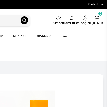
Kontakt oss
0
Sist sett
Favorittliste
Logg inn
0,00 NOK
RS
KLINIKK +
BRANDS
FAQ
r
T
ryal®
TAUMEDIKA S.r.l.
oitalia
TEOSYAL
asomes
TEOXANE
TSK Laboratory
ience
V
iesse®
Velure
uran
ed 360
W
WIQOmed