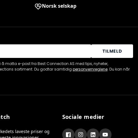
Norsk selskap
TILMELD
i å motta e-post fra Best Connection AS med tips, nyheter,
ections sortiment. Du godtar samtidig
personvernreglene
. Du kan når
atch
Sociale medier
kedets laveste priser og
nyeste innovasjoner.