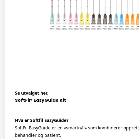
Se utvalget her.
SoftFil® EasyGuide Kit
Hva er Softfil EasyGuide?
SoftFil EasyGuide er en «smartnål» som kombinerer opprette
behandler og pasient.