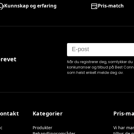
Kunnskap og erfaring
Pris-match
Email
brevet
Når du registrerer deg, samtykker du 
konkurranser og tilbud på Best Conn
som helst enkelt melde deg av.
kontakt
Kategorier
Pris-m
ic
Produkter
Vi har mar
Behandlingsområder
tilbyr de 