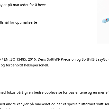
 Revive
Sentrifuge og Vortex
Rev
Mesoterapi
nyler på markedet for å heve
M
edensity 1
Mastelli
RRS
Hudpleie
Aroma - Meso
Medical Brokers
LUMI-Meso
Aerazen - Therapy lin
S
Sev
luxe
Medixa
NAD+
Mesorga - Ozonyca lin
lsnål for optimaliserte
Sinc
Mesoestetic
Fillmed NCTF 135
Liquid Beauty
Skin
Mesorga
Aerazen Lab - Meso
H8 Night skin serum
Softf
Clinisept Skin Cleansi
N
Neauvia
Styl
xCELL
Nexfill
Sun
Lemon Bottle
16 / EN ISO 13485: 2016. Dens SoftFil® Precision og SoftFil® EasyGu
 og forbeholdt helsepersonell.
t med fokus på å gi en bedre opplevelse for pasientene og en mer ef
ed andre kanyler på markedet og har et spesielt utformet snitt som