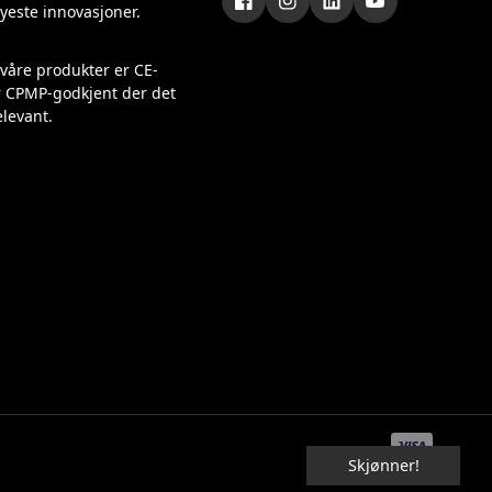
nyeste innovasjoner.
 våre produkter er CE-
r CPMP-godkjent der det
elevant.
Skjønner!