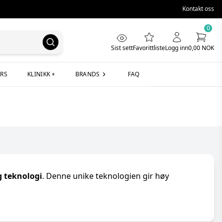
Kontakt oss
0
Sist sett
Favorittliste
Logg inn
0,00 NOK
RS
KLINIKK +
BRANDS
FAQ
r
T
ryal®
TAUMEDIKA S.r.l.
oitalia
TEOSYAL
asomes
TEOXANE
TSK Laboratory
g teknologi
. Denne unike teknologien gir høy
ience
V
iesse®
Velure
uran
ed 360
W
WIQOmed