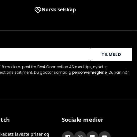
Norsk selskap
TILMELD
i å motta e-post fra Best Connection AS med tips, nyheter,
ections sortiment. Du godtar samtidig
personvernreglene
. Du kan når
atch
Sociale medier
kedets laveste priser og