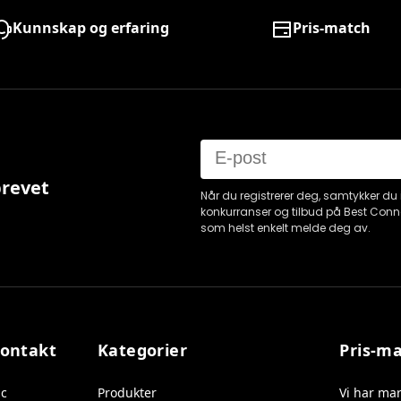
Kunnskap og erfaring
Pris-match
Email
brevet
Når du registrerer deg, samtykker du 
konkurranser og tilbud på Best Conn
som helst enkelt melde deg av.
kontakt
Kategorier
Pris-m
ic
Produkter
Vi har mar