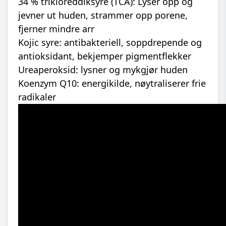
34 % trikloreddiksyre (TCA): Lyser opp og
jevner ut huden, strammer opp porene,
fjerner mindre arr
Kojic syre: antibakteriell, soppdrepende og
antioksidant, bekjemper pigmentflekker
Ureaperoksid: lysner og mykgjør huden
Koenzym Q10: energikilde, nøytraliserer frie
radikaler